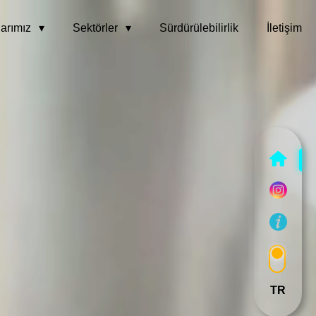
arımız
Sektörler
Sürdürülebilirlik
İletişim
TR