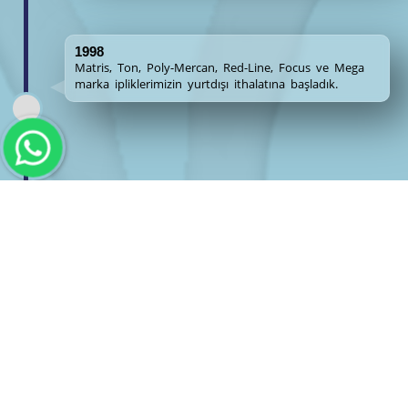
1998
Matris, Ton, Poly-Mercan, Red-Line, Focus ve Mega
marka ipliklerimizin yurtdışı ithalatına başladık.