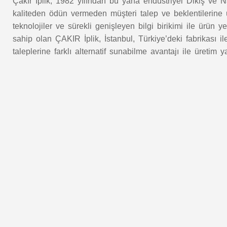
Çakır İplik, 1982 yılından bu yana endüstriyel Dikiş ve Na
kaliteden ödün vermeden müşteri talep ve beklentilerine u
teknolojiler ve sürekli genişleyen bilgi birikimi ile ürün 
sahip olan ÇAKIR İplik, İstanbul, Türkiye’deki fabrikası i
taleplerine farklı alternatif sunabilme avantajı ile üretim 