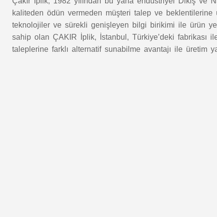
Çakır İplik, 1982 yılından bu yana endüstriyel Dikiş ve Na
kaliteden ödün vermeden müşteri talep ve beklentilerine u
teknolojiler ve sürekli genişleyen bilgi birikimi ile ürün 
sahip olan ÇAKIR İplik, İstanbul, Türkiye’deki fabrikası i
taleplerine farklı alternatif sunabilme avantajı ile üretim 