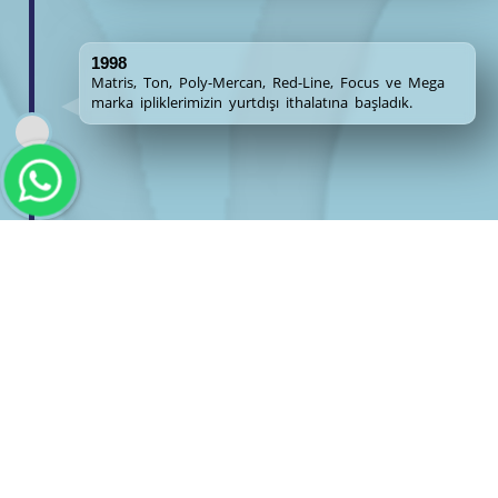
1998
Matris, Ton, Poly-Mercan, Red-Line, Focus ve Mega
marka ipliklerimizin yurtdışı ithalatına başladık.