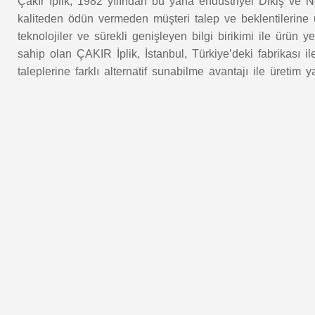
Çakır İplik, 1982 yılından bu yana endüstriyel Dikiş ve Na
kaliteden ödün vermeden müşteri talep ve beklentilerine u
teknolojiler ve sürekli genişleyen bilgi birikimi ile ürün 
sahip olan ÇAKIR İplik, İstanbul, Türkiye’deki fabrikası i
taleplerine farklı alternatif sunabilme avantajı ile üretim 