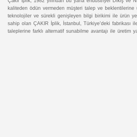
Çakır İplik, 1982 yılından bu yana endüstriyel Dikiş ve Na
kaliteden ödün vermeden müşteri talep ve beklentilerine u
teknolojiler ve sürekli genişleyen bilgi birikimi ile ürün 
sahip olan ÇAKIR İplik, İstanbul, Türkiye’deki fabrikası i
taleplerine farklı alternatif sunabilme avantajı ile üretim 